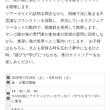
を開催します。
ツアーガイドの説明を聞きながら、桟橋で光に集まる不
思議なプランクトンを採取し、停泊しているラグジュア
リーヨットの船内で、顕微鏡を使用して観察します。
サンゴ礁や海の専門家が参加者の皆様の質問に回答しな
がら、奥深い海の世界へとご案内いたします。 お子様
はもちろん、大人も皆様も時を忘れて夢中になるひと
時。“遊び”が“学び”につながる、夜のナイトツアーをお
楽しみください。
期
2026年7月18日（土）～8月15日（土）
間
金・土曜日開催
19：30～20：40
時
※15分前にアクティビティカウンター（サウスタワー1F）
間
に集合
6才以上