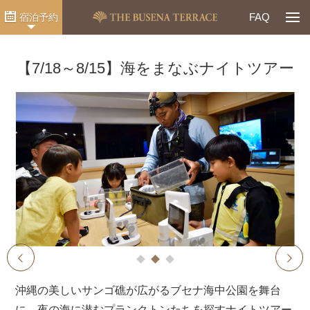
Togg
FAQ
宿泊予約
【7/18～8/15】海をまなぶナイトツアー
1
2
3
prev
next
沖縄の美しいサンゴ礁が広がるブセナ海中公園を舞台
に、夜の海に潜むプランクトンたちを探すナイトツアー