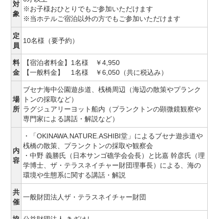
対
※お子様おひとりでもご参加いただけます
象
※当ホテルご宿泊以外の方でもご参加いただけます
定
10名様（要予約）
員
料
【宿泊者料金】1名様 ￥4,950
金
【一般料金】 1名様 ￥6,050（共に税込み）
ブセナ海中公園遊歩道、桟橋周辺（海辺の散策やプランク
場
トンの採取など）
所
ラグジュアリーヨット船内（プランクトンの顕微鏡観察や
専門家による講話・解説など）
・「OKINAWA.NATURE.ASHIBI堂」によるブセナ遊歩道や
桟橋の散策、プランクトンの採取や観察会
内
・中野 義勝氏（日本サンゴ礁学会会長）と比嘉 幹彦氏（理
容
学博士、ザ・テラスネイチャー財団理事長）による、海の
環境や生態系に関する講話・解説
共
一般財団法人ザ・テラスネイチャー財団
催
協
公益財団法人 きざはし