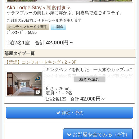
Aka Lodge Stay＜朝食付き＞
ケラマブルーの美しい海に浮かぶ、阿嘉島で過ごすステイ。
ご到着の20日前よりキャンセル料を承ります
オンラインカード決済可
ご朝食
ﾌﾟﾗﾝｺｰﾄﾞ：5095
42,000円～
1泊2名1室 合計
部屋タイプ一覧
【禁煙】コンフォートキング / 2～3F
キングベッドを配した、一人旅やカップルに
おすすめの客室。ソファやテラスで寛ぎなが
ら、心和むひと時をお過ごしいただけます。
広さ：26 ㎡
※客室階へは階段でのご移動となります
定員：1～2名
※浴室はシャワーブースのみとなります
42,000円～
1泊2名1室 合計
詳細・予約
お部屋を全てみる（4件）