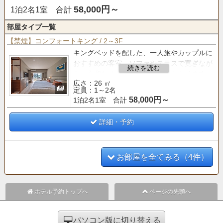
58,000円～
1泊2名1室 合計
部屋タイプ一覧
【禁煙】コンフォートキング / 2～3F
キングベッドを配した、一人旅やカップルに
おすすめの客室。ソファやテラスで寛ぎなが
ら、心和むひと時をお過ごしいただけます。
広さ：26 ㎡
※客室階へは階段でのご移動となります
定員：1～2名
※浴室はシャワーブースのみとなります
58,000円～
1泊2名1室 合計
詳細・予約
お部屋を全てみる（4件）
ホテル予約トップへ
ページの先頭へ
パソコン版に切り替える