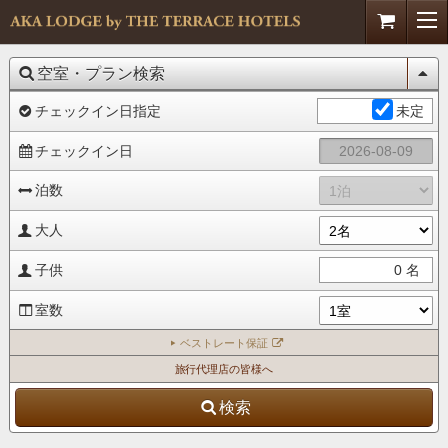
空室・プラン検索
チェックイン日指定
未定
チェックイン日
泊数
大人
子供
0
名
室数
ベストレート保証
旅行代理店の皆様へ
検索