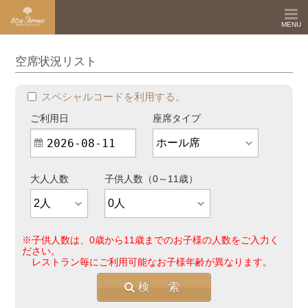
MENU
ご利用ガイド
空席状況リスト
よくある質問・Q&A
スペシャルコードを利用する。
レストラン予約 ホテル選択
ご利用日
座席タイプ
レストラン予約確認・キャンセルページへ
マイ テラス にログイン
大人人数
子供人数（0～11歳）
English
※子供人数は、0歳から11歳までのお子様の人数をご入力く
ださい。
レストラン毎にご利用可能なお子様年齢が異なります。
検 索