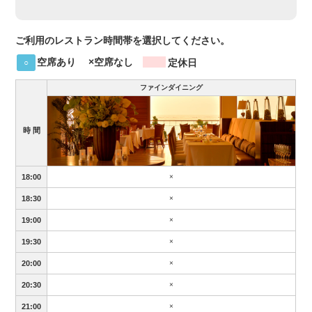
ご利用のレストラン時間帯を選択してください。
空席あり
×空席なし
定休日
○
ファインダイニング
時 間
18:00
×
18:30
×
19:00
×
19:30
×
20:00
×
20:30
×
21:00
×