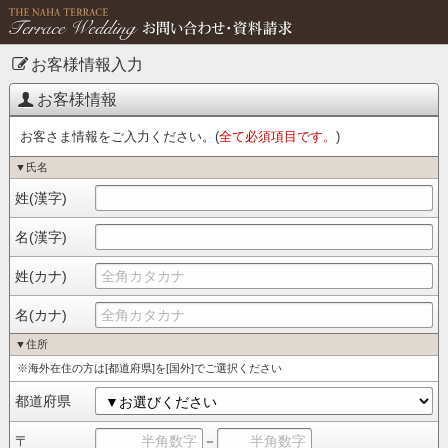
お客様情報入力
お客様情報
お客さま情報をご入力ください。(
全て必須項目です。
)
▼氏名
姓(漢字)
名(漢字)
姓(カナ)
名(カナ)
▼住所
※海外在住の方は[都道府県]を[国外]でご選択ください
都道府県
〒
－