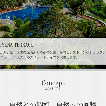
USENA TERRACE
だ海と空、太陽の光あふれる南の楽園。多彩なレストランやショップ、
ニューが大人のためのリゾートライフを演出します。
3
4
Concept
コンセプト
自然との調和、
自然への回帰