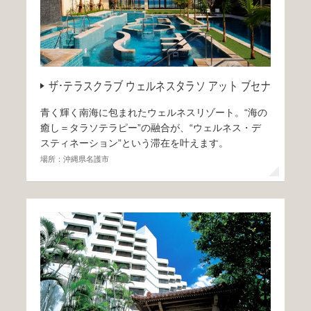
ザ･テラスクラブ ウェルネスタラソ アット ブセナ
青く輝く南海に包まれたウェルネスリゾート。“海の
癒し＝タラソテラピー”の融合が、“ウェルネス・デ
スティネーション”という滞在を叶えます。
場所：沖縄県名護市