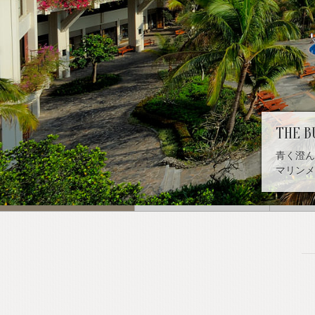
prev
THE B
青く澄ん
マリンメ
1
2