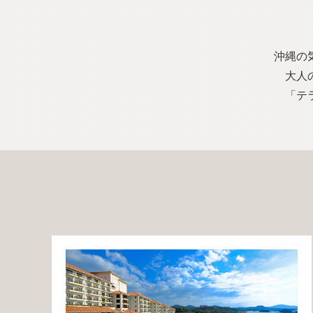
沖縄の
大人
「テ