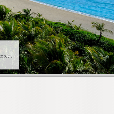
next
エステ、
5
6