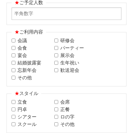
★
ご予定人数
★
ご利用内容
会議
研修会
会食
パーティー
宴会
展示会
結婚披露宴
生年祝い
忘新年会
歓送迎会
その他
★
スタイル
立食
会席
円卓
正餐
シアター
ロの字
スクール
その他