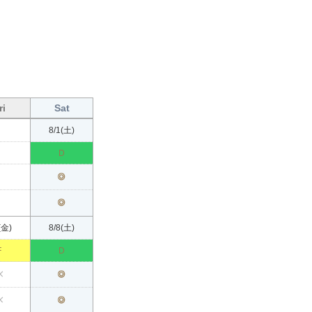
9
2026年
月 （September）
ri
Sat
9月
Sun
Mon
T
8/1(土)
日付
9/
D
プレー料金
空枠状況[AM]
空枠状況[PM]
(金)
8/8(土)
日付
9/6(日)
9/7(月)
9/
F
D
プレー料金
D
F
空枠状況[AM]
空枠状況[PM]