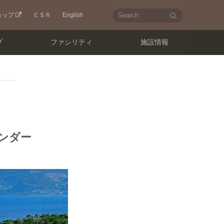
検
ョップ
ＣＳＲ
English
索
プ
ファシリティ
施設情報
ンダー