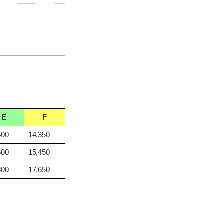
：若干の空きあり（10組前後）
：混雑しており満枠になる可能性あり（5組前後
：満枠またはキャンセル待ち
A
4名1組
23,500
3名1組
24,600
2名1組
26,800
E
F
※上記はおひとり様料金です。
※上記料金にはグリーンフィー、カートフィー、諸
500
14,350
600
15,450
800
17,650