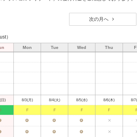
次の月へ
ust）
un
Mon
Tue
Wed
Thu
F
(日)
8/3(月)
8/4(火)
8/5(水)
8/6(木)
8/7
D
F
F
F
F