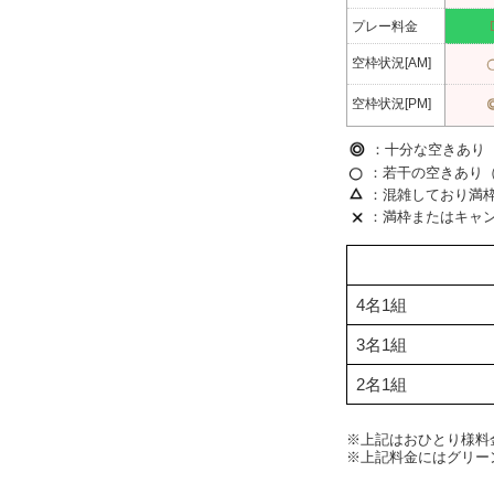
プレー料金
空枠状況[AM]
空枠状況[PM]
：十分な空きあり（
：若干の空きあり（
：混雑しており満
：満枠またはキャ
4名1組
3名1組
2名1組
※上記はおひとり様料
※上記料金にはグリー