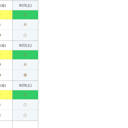
4(金)
8/15(土)
日付
9/13(日)
9/14(月)
9/1
F
D
プレー料金
F
F
空枠状況[AM]
空枠状況[PM]
1(金)
8/22(土)
日付
9/20(日)
9/21(月)
9/2
F
D
プレー料金
D
D
空枠状況[AM]
空枠状況[PM]
8(金)
8/29(土)
日付
9/27(日)
9/28(月)
9/2
F
D
プレー料金
D
F
空枠状況[AM]
空枠状況[PM]
：十分な空きあり（20組前後）