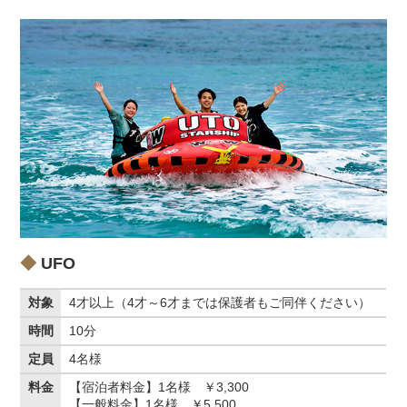
UFO
対象
4才以上（4才～6才までは保護者もご同伴ください）
時間
10分
定員
4名様
料金
【宿泊者料金】1名様 ￥3,300
【一般料金】1名様 ￥5,500