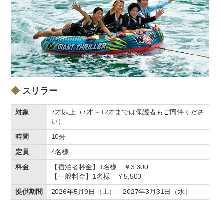
スリラー
対象
7才以上（7才～12才までは保護者もご同伴くださ
い）
時間
10分
定員
4名様
料金
【宿泊者料金】1名様 ￥3,300
【一般料金】1名様 ￥5,500
提供期間
2026年5月9日（土）～2027年3月31日（水）