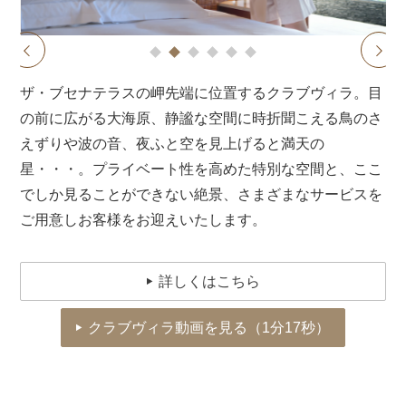
1
2
3
4
5
6
prev
next
ザ・ブセナテラスの岬先端に位置するクラブヴィラ。目
の前に広がる大海原、静謐な空間に時折聞こえる鳥のさ
えずりや波の音、夜ふと空を見上げると満天の
星・・・。プライベート性を高めた特別な空間と、ここ
でしか見ることができない絶景、さまざまなサービスを
ご用意しお客様をお迎えいたします。
詳しくはこちら
クラブヴィラ動画を見る（1分17秒）