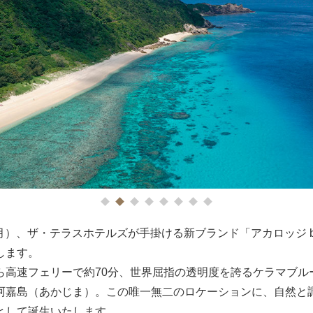
1
2
3
4
5
6
7
8
日（月）、ザ・テラスホテルズが手掛ける新ブランド「アカロッジ b
します。
ら高速フェリーで約70分、世界屈指の透明度を誇るケラマブル
阿嘉島（あかじま）。この唯一無二のロケーションに、自然と
として誕生いたします。