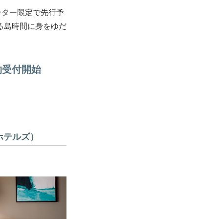
ンター限定で先行予
る島時間に身をゆだ
約受付開始
ラスホテルズ）