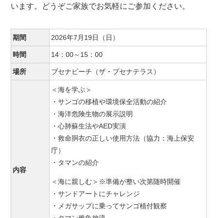
います。どうぞご家族でお気軽にご参加ください。
期間
2026年7月19日（日）
時間
14：00～15：00
場所
ブセナビーチ（ザ・ブセナテラス）
＜海を学ぶ＞
・サンゴの移植や環境保全活動の紹介
・海洋危険生物の展示説明
・心肺蘇生法やAED実演
・救命胴衣の正しい使用方法（協力：海上保安
庁）
・タマンの紹介
内容
＜海に親しむ＞※準備が整い次第随時開催
・サンドアートにチャレンジ
・メガサップに乗ってサンゴ植付観察