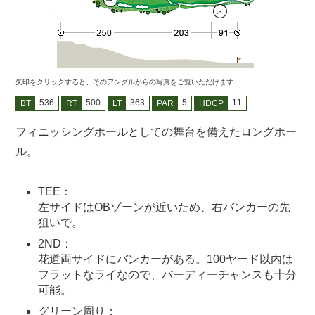
矢印をクリックすると、そのアングルからの写真をご覧いただけます
536
500
363
5
11
BT
RT
LT
PAR
HDCP
フィニッシングホールとしての舞台を備えたロングホー
ル。
TEE：
左サイドはOBゾーンが近いため、右バンカーの先
狙いで。
2ND：
花道両サイドにバンカーがある。100ヤード以内は
フラットなライなので、バーディーチャンスも十分
可能。
グリーン周り：