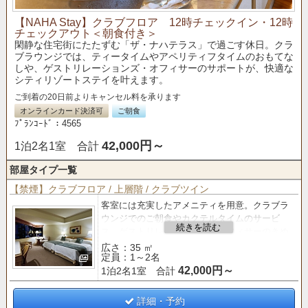
【NAHA Stay】クラブフロア 12時チェックイン・12時
チェックアウト＜朝食付き＞
閑静な住宅街にたたずむ「ザ・ナハテラス」で過ごす休日。クラ
ブラウンジでは、ティータイムやアペリティフタイムのおもてな
しや、ゲストリレーションズ・オフィサーのサポートが、快適な
シティリゾートステイを叶えます。
ご到着の20日前よりキャンセル料を承ります
オンラインカード決済可
ご朝食
ﾌﾟﾗﾝｺｰﾄﾞ：4565
42,000円～
1泊2名1室 合計
部屋タイプ一覧
【禁煙】クラブフロア / 上層階 / クラブツイン
客室には充実したアメニティを用意。クラブラ
ウンジでのご朝食やカクテルタイムのサービ
ス。ゲストリレーションズ・オフィサーのきめ
細やかなサービスがご滞在をより快適なものに
広さ：35 ㎡
定員：1～2名
いたします。
42,000円～
1泊2名1室 合計
■専用ラウンジのご案内（営業時間 8：00～19：
00）■
詳細・予約