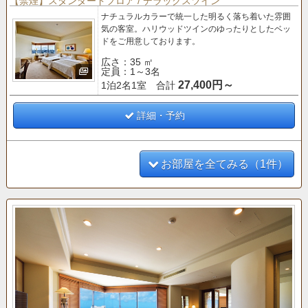
【禁煙】スタンダードフロア / デラックスツイン
ナチュラルカラーで統一した明るく落ち着いた雰囲
気の客室。
ハリウッドツインのゆったりとしたベッ
ドをご用意しております。
広さ：35 ㎡
定員：1～3名
27,400円～
1泊2名1室 合計
詳細・予約
お部屋を全てみる（1件）