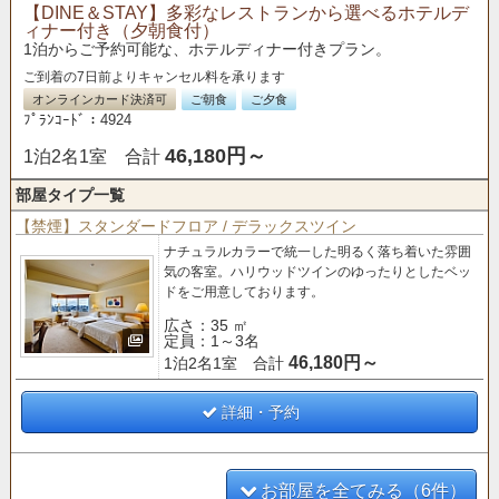
【DINE＆STAY】多彩なレストランから選べるホテルデ
ィナー付き（夕朝食付）
1泊からご予約可能な、ホテルディナー付きプラン。
ご到着の7日前よりキャンセル料を承ります
オンラインカード決済可
ご朝食
ご夕食
ﾌﾟﾗﾝｺｰﾄﾞ：4924
46,180円～
1泊2名1室 合計
部屋タイプ一覧
【禁煙】スタンダードフロア / デラックスツイン
ナチュラルカラーで統一した明るく落ち着いた雰囲
気の客室。
ハリウッドツインのゆったりとしたベッ
ドをご用意しております。
広さ：35 ㎡
定員：1～3名
46,180円～
1泊2名1室 合計
詳細・予約
お部屋を全てみる（6件）