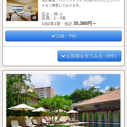
気の客室。
ハリウッドツインのゆったりとしたベッ
ドをご用意しております。
広さ：35 ㎡
定員：1～3名
35,380円～
1泊2名1室 合計
詳細・予約
お部屋を全てみる（6件）