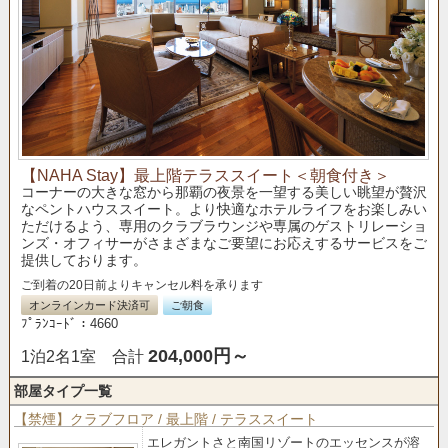
【NAHA Stay】最上階テラススイート＜朝食付き＞
コーナーの大きな窓から那覇の夜景を一望する美しい眺望が贅沢
なペントハウススイート。より快適なホテルライフをお楽しみい
ただけるよう、専用のクラブラウンジや専属のゲストリレーショ
ンズ・オフィサーがさまざまなご要望にお応えするサービスをご
提供しております。
ご到着の20日前よりキャンセル料を承ります
オンラインカード決済可
ご朝食
ﾌﾟﾗﾝｺｰﾄﾞ：4660
204,000円～
1泊2名1室 合計
部屋タイプ一覧
【禁煙】クラブフロア / 最上階 / テラススイート
エレガントさと南国リゾートのエッセンスが溶