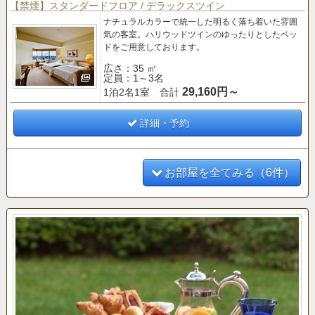
【禁煙】スタンダードフロア / デラックスツイン
ナチュラルカラーで統一した明るく落ち着いた雰囲
気の客室。
ハリウッドツインのゆったりとしたベッ
ドをご用意しております。
広さ：35 ㎡
定員：1～3名
29,160円～
1泊2名1室 合計
詳細・予約
お部屋を全てみる（6件）