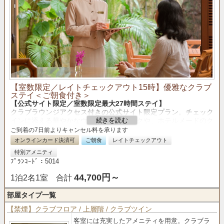
【室数限定／レイトチェックアウト15時】優雅なクラブ
ステイ＜ご朝食付き＞
【公式サイト限定／室数限定最大27時間ステイ】
クラブラウンジアクセス付きの公式サイト限定プラン。チェック
インに添える華やかなウェルカムドリンクや、ホテルメードのク
ッキーなど、ご滞在に彩りを加えるもてなしをご用意しました。
ご到着の7日前よりキャンセル料を承ります
チェックアウトを15時まで延長した本プランで、ワンランク上
オンラインカード決済可
ご朝食
レイトチェックアウト
の休日をゆっくりとご堪能ください。
特別アメニティ
ﾌﾟﾗﾝｺｰﾄﾞ：5014
44,700円～
1泊2名1室 合計
部屋タイプ一覧
【禁煙】クラブフロア / 上層階 / クラブツイン
客室には充実したアメニティを用意。クラブラ