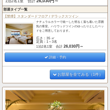
26,030円～
1泊2名1室 合計
部屋タイプ一覧
【禁煙】スタンダードフロア / デラックスツイン
ナチュラルカラーで統一した明るく落ち着いた雰囲
気の客室。
ハリウッドツインのゆったりとしたベッ
ドをご用意しております。
広さ：35 ㎡
定員：1～3名
26,030円～
1泊2名1室 合計
詳細・予約
お部屋を全てみる（1件）