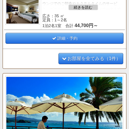
ウンジでのご朝食やカクテルタイムのサービ
ス。ゲストリレーションズ・オフィサーのきめ
細やかなサービスがご滞在をより快適なものに
広さ：35 ㎡
定員：1～2名
いたします。
44,700円～
1泊2名1室 合計
■専用ラウンジのご案内（営業時間 8：00～19：
00）■
詳細・予約
○朝食（コンチネンタルブレックファスト）8：0
0～10：00
○ティータイム（コーヒー、紅茶、ケーキなど）
14：00～16：00
お部屋を全てみる（1件）
○アペリティフタイム（アルコール、カナッペな
ど）17：00～19：00
○ナイトキャップ（リビングルーム「マロード」
にて提供）20：00～21：00
○新聞、雑誌類のご用意
○会議室のご利用（要予約）
○男性用サウナのご利用（12：00～20：00）
○シューシャインサービス（24時間）
○ターンダウンサービス（お休みのご準備）