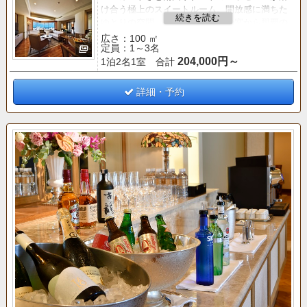
け合う極上のスイートルーム。開放感に満ちた
ゆとりの空間、コーナーの大きな窓から那覇の
夜景を一望する美しい眺望が贅沢な時間を演出
広さ：100 ㎡
定員：1～3名
いたします。
204,000円～
1泊2名1室 合計
■専用ラウンジのご案内（営業時間 8：00～19：
00）■
詳細・予約
○朝食（コンチネンタルブレックファスト）8：0
0～10：00
○ティータイム（コーヒー、紅茶、ケーキなど）
14：00～16：00
○アペリティフタイム（アルコール、カナッペな
ど）17：00～19：00
○ナイトキャップ（リビングルーム「マロード」
にて提供）20：00～21：00
○新聞、雑誌類のご用意
○会議室のご利用（要予約）
○男性用サウナのご利用（12：00～20：00）
○シューシャインサービス（24時間）
○ターンダウンサービス（お休みのご準備）