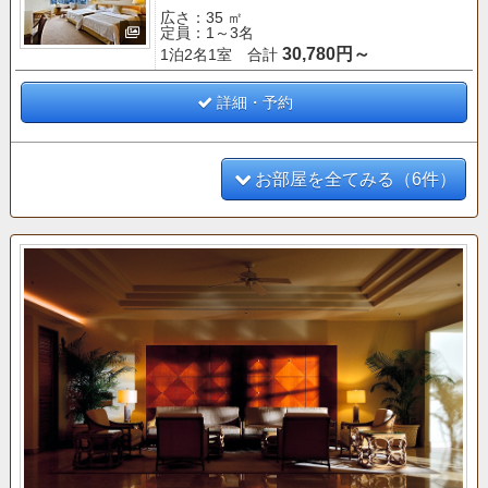
広さ：35 ㎡
定員：1～3名
30,780円～
1泊2名1室 合計
詳細・予約
お部屋を全てみる（6件）