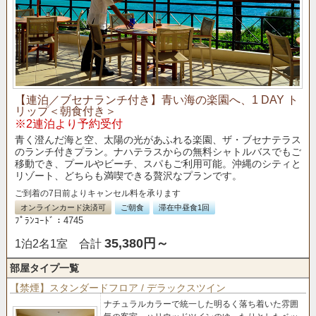
【連泊／ブセナランチ付き】青い海の楽園へ、1 DAY ト
リップ＜朝食付き＞
※2連泊より予約受付
青く澄んだ海と空、太陽の光があふれる楽園、ザ・ブセナテラス
のランチ付きプラン。ナハテラスからの無料シャトルバスでもご
移動でき、プールやビーチ、スパもご利用可能。沖縄のシティと
リゾート、どちらも満喫できる贅沢なプランです。
ご到着の7日前よりキャンセル料を承ります
オンラインカード決済可
ご朝食
滞在中昼食1回
ﾌﾟﾗﾝｺｰﾄﾞ：4745
35,380円～
1泊2名1室 合計
部屋タイプ一覧
【禁煙】スタンダードフロア / デラックスツイン
ナチュラルカラーで統一した明るく落ち着いた雰囲