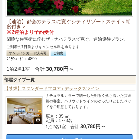
【連泊】都会のテラスに寛ぐシティリゾートステイ＜朝
食付き＞
※2連泊より予約受付
閑静な住宅街に佇むザ・ナハテラスで寛ぐ、連泊優待プラン。
ご到着の7日前よりキャンセル料を承ります
オンラインカード決済可
ご朝食
ﾌﾟﾗﾝｺｰﾄﾞ：4899
30,780円～
1泊2名1室 合計
部屋タイプ一覧
【禁煙】スタンダードフロア / デラックスツイン
ナチュラルカラーで統一した明るく落ち着いた雰囲
気の客室。
ハリウッドツインのゆったりとしたベッ
ドをご用意しております。
広さ：35 ㎡
定員：1～3名
30,780円～
1泊2名1室 合計