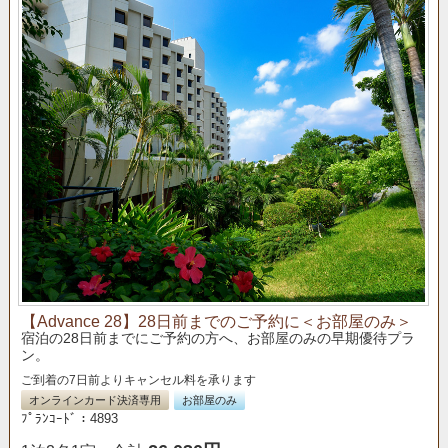
【Advance 28】28日前までのご予約に＜お部屋のみ＞
宿泊の28日前までにご予約の方へ、お部屋のみの早期優待プラ
ン。
ご到着の7日前よりキャンセル料を承ります
オンラインカード決済専用
お部屋のみ
ﾌﾟﾗﾝｺｰﾄﾞ：4893