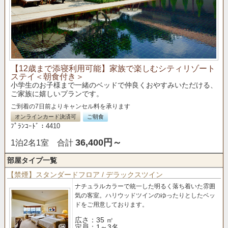
【12歳まで添寝利用可能】家族で楽しむシティリゾート
ステイ＜朝食付き＞
小学生のお子様まで一緒のベッドで仲良くおやすみいただける、
ご家族に嬉しいプランです。
ご到着の7日前よりキャンセル料を承ります
オンラインカード決済可
ご朝食
ﾌﾟﾗﾝｺｰﾄﾞ：4410
36,400円～
1泊2名1室 合計
部屋タイプ一覧
【禁煙】スタンダードフロア / デラックスツイン
ナチュラルカラーで統一した明るく落ち着いた雰囲
気の客室。
ハリウッドツインのゆったりとしたベッ
ドをご用意しております。
広さ：35 ㎡
定員：1～3名