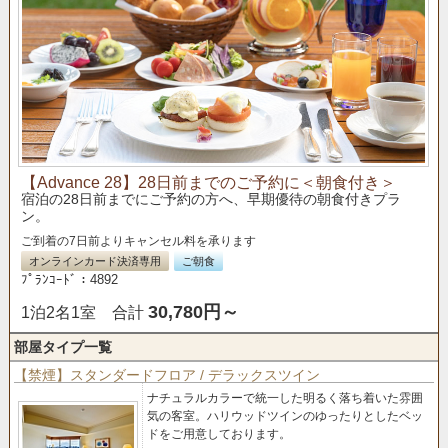
【Advance 28】28日前までのご予約に＜朝食付き＞
宿泊の28日前までにご予約の方へ、早期優待の朝食付きプラ
ン。
ご到着の7日前よりキャンセル料を承ります
オンラインカード決済専用
ご朝食
ﾌﾟﾗﾝｺｰﾄﾞ：4892
30,780円～
1泊2名1室 合計
部屋タイプ一覧
【禁煙】スタンダードフロア / デラックスツイン
ナチュラルカラーで統一した明るく落ち着いた雰囲
気の客室。
ハリウッドツインのゆったりとしたベッ
ドをご用意しております。