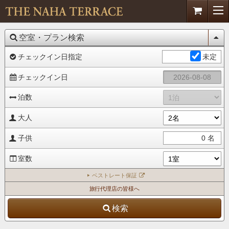
空室・プラン検索
チェックイン日指定
未定
チェックイン日
泊数
大人
子供
0
名
室数
ベストレート保証
旅行代理店の皆様へ
検索