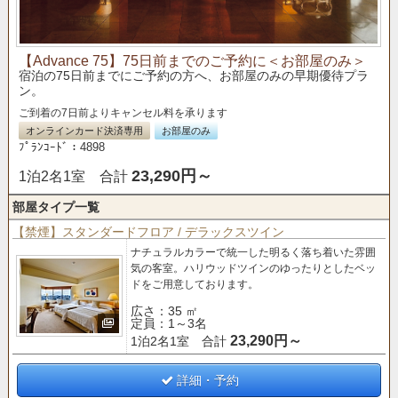
【Advance 75】75日前までのご予約に＜お部屋のみ＞
宿泊の75日前までにご予約の方へ、お部屋のみの早期優待プラ
ン。
ご到着の7日前よりキャンセル料を承ります
オンラインカード決済専用
お部屋のみ
ﾌﾟﾗﾝｺｰﾄﾞ：4898
23,290円～
1泊2名1室 合計
部屋タイプ一覧
【禁煙】スタンダードフロア / デラックスツイン
ナチュラルカラーで統一した明るく落ち着いた雰囲
気の客室。
ハリウッドツインのゆったりとしたベッ
ドをご用意しております。
広さ：35 ㎡
定員：1～3名
23,290円～
1泊2名1室 合計
詳細・予約