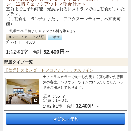
ン・12時チェックアウト＜朝食付き＞
直前までご予約可能、光あふれるレストランでのご朝食がついた
プラン。
（ご朝食を「ランチ」または「アフタヌーンティー」へ変更可
能）
ご到着の20日前よりキャンセル料を承ります
オンラインカード決済可
ご朝食
ﾌﾟﾗﾝｺｰﾄﾞ：4563
32,400円～
1泊2名1室 合計
部屋タイプ一覧
【禁煙】スタンダードフロア / デラックスツイン
ナチュラルカラーで統一した明るく落ち着いた雰囲
気の客室。
ハリウッドツインのゆったりとしたベッ
ドをご用意しております。
広さ：35 ㎡
定員：1～3名
32,400円～
1泊2名1室 合計
詳細・予約