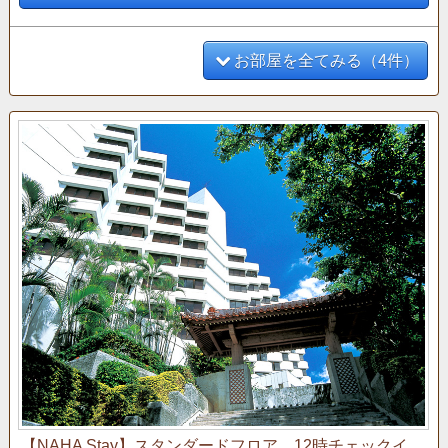
○朝食（コンチネンタルブレックファスト）8：0
0～10：00
○ティータイム（コーヒー、紅茶、ケーキなど）
14：00～16：00
お部屋を全てみる（4件）
○アペリティフタイム（アルコール、カナッペな
ど）17：00～19：00
○ナイトキャップ（リビングルーム「マロード」
にて提供）20：00～21：00
○新聞、雑誌類のご用意
○会議室のご利用（要予約）
○男性用サウナのご利用（12：00～20：00）
○シューシャインサービス（24時間）
○ターンダウンサービス（お休みのご準備）
【NAHA Stay】スタンダードフロア 12時チェックイ