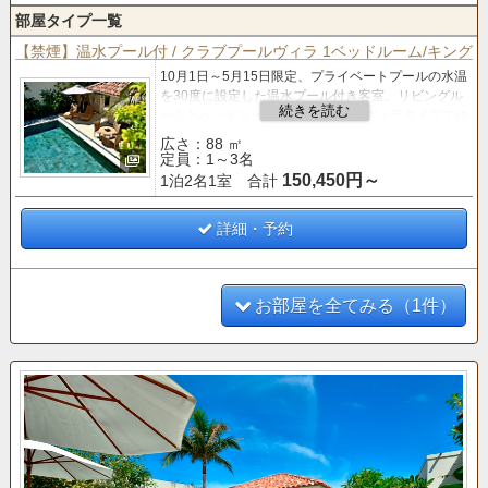
部屋タイプ一覧
【禁煙】温水プール付 / クラブプールヴィラ 1ベッドルーム/キング
10月1日～5月15日限定、
プライベートプールの水温
を30度に設定した温水プール付き客室。
リビングル
ームとベッドルームを2棟に分けたヴィラタイプでゆ
ったりとお過ごしいただけます。
広さ：88 ㎡
定員：1～3名
【クラブサービス
のご案内】
150,450円～
1泊2名1室 合計
■「バー＆ラウンジ」 利用■
○ティータイム（14:00～16:00）
○アペリティフタイム（17:00～19:00）
詳細・予約
お部屋を全てみる（1件）