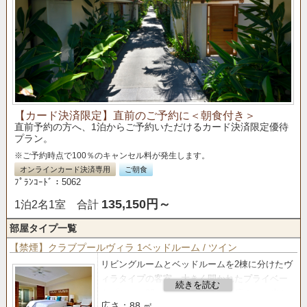
【カード決済限定】直前のご予約に＜朝食付き＞
直前予約の方へ、1泊からご予約いただけるカード決済限定優待
プラン。
※ご予約時点で100％のキャンセル料が発生します。
オンラインカード決済専用
ご朝食
ﾌﾟﾗﾝｺｰﾄﾞ：5062
135,150円～
1泊2名1室 合計
部屋タイプ一覧
【禁煙】クラブプールヴィラ 1ベッドルーム / ツイン
リビングルームとベッドルームを2棟に分けたヴ
ィラタイプの客室。
大きく開かれたプライベー
トプールに88㎡のゆったりとした広さと、光と
広さ：88 ㎡