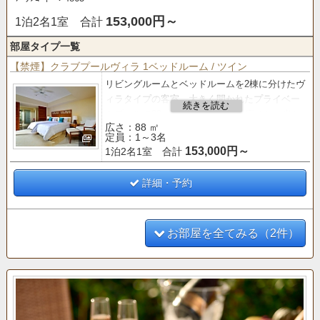
153,000円～
1泊2名1室 合計
部屋タイプ一覧
【禁煙】クラブプールヴィラ 1ベッドルーム / ツイン
リビングルームとベッドルームを2棟に分けたヴ
ィラタイプの客室。
大きく開かれたプライベー
トプールに88㎡のゆったりとした広さと、光と
広さ：88 ㎡
風が通り抜けるオープンエアな空間が魅力。
定員：1～3名
153,000円～
1泊2名1室 合計
【クラブサービス
のご案内】
■「バー＆ラウンジ」 利用■
○ティータイム（14:00～16:00）
詳細・予約
○アペリティフタイム（17:00～19:00）
お部屋を全てみる（2件）