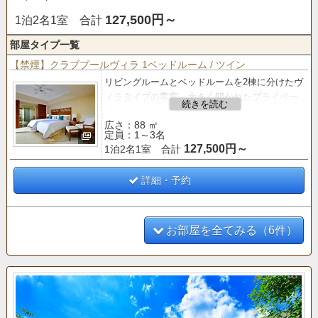
127,500円～
1泊2名1室 合計
部屋タイプ一覧
【禁煙】クラブプールヴィラ 1ベッドルーム / ツイン
リビングルームとベッドルームを2棟に分けたヴ
ィラタイプの客室。
大きく開かれたプライベー
トプールに88㎡のゆったりとした広さと、光と
広さ：88 ㎡
風が通り抜けるオープンエアな空間が魅力。
定員：1～3名
127,500円～
1泊2名1室 合計
【クラブサービス
のご案内】
■「バー＆ラウンジ」 利用■
○ティータイム（14:00～16:00）
詳細・予約
○アペリティフタイム（17:00～19:00）
お部屋を全てみる（6件）