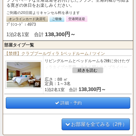
プライベートな空港送迎をお付けしたプラン。空港到着から始ま
る寛ぎの休日をお楽しみください。
ご到着の20日前よりキャンセル料を承ります
オンラインカード決済可
ご朝食
空港間送迎
ﾌﾟﾗﾝｺｰﾄﾞ：4973
138,300円～
1泊2名1室 合計
部屋タイプ一覧
【禁煙】クラブプールヴィラ 1ベッドルーム / ツイン
リビングルームとベッドルームを2棟に分けたヴ
ィラタイプの客室。
大きく開かれたプライベー
トプールに88㎡のゆったりとした広さと、光と
広さ：88 ㎡
風が通り抜けるオープンエアな空間が魅力。
定員：1～3名
138,300円～
1泊2名1室 合計
【クラブサービス
のご案内】
■「バー＆ラウンジ」 利用■
○ティータイム（14:00～16:00）
詳細・予約
○アペリティフタイム（17:00～19:00）
お部屋を全てみる（2件）