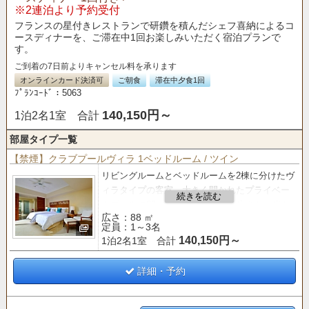
※2連泊より予約受付
フランスの星付きレストランで研鑽を積んだシェフ喜納によるコ
ースディナーを、ご滞在中1回お楽しみいただく宿泊プランで
す。
ご到着の7日前よりキャンセル料を承ります
オンラインカード決済可
ご朝食
滞在中夕食1回
ﾌﾟﾗﾝｺｰﾄﾞ：5063
140,150円～
1泊2名1室 合計
部屋タイプ一覧
【禁煙】クラブプールヴィラ 1ベッドルーム / ツイン
リビングルームとベッドルームを2棟に分けたヴ
ィラタイプの客室。
大きく開かれたプライベー
トプールに88㎡のゆったりとした広さと、光と
広さ：88 ㎡
風が通り抜けるオープンエアな空間が魅力。
定員：1～3名
140,150円～
1泊2名1室 合計
【クラブサービス
のご案内】
■「バー＆ラウンジ」 利用■
○ティータイム（14:00～16:00）
詳細・予約
○アペリティフタイム（17:00～19:00）