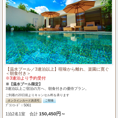
【温水プール／3連泊以上】喧噪から離れ、楽園に寛ぐ
＜朝食付き＞
※3連泊より予約受付
※【温水プール限定】
3連泊以上ご宿泊の方へ、朝食付きの優待プラン。
ご到着の20日前よりキャンセル料を承ります
オンラインカード決済可
ご朝食
ﾌﾟﾗﾝｺｰﾄﾞ：5061
150,450円～
1泊2名1室 合計