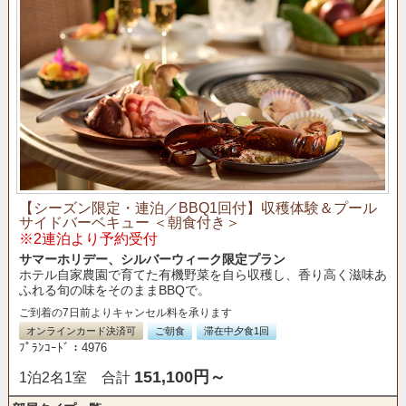
【シーズン限定・連泊／BBQ1回付】収穫体験＆プール
サイドバーベキュー ＜朝食付き＞
※2連泊より予約受付
サマーホリデー、シルバーウィーク限定プラン
ホテル自家農園で育てた有機野菜を自ら収穫し、香り高く滋味あ
ふれる旬の味をそのままBBQで。
ご到着の7日前よりキャンセル料を承ります
オンラインカード決済可
ご朝食
滞在中夕食1回
ﾌﾟﾗﾝｺｰﾄﾞ：4976
151,100円～
1泊2名1室 合計