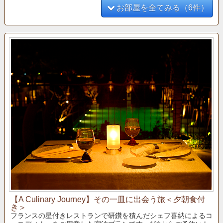
お部屋を全てみる（6件）
【A Culinary Journey】その一皿に出会う旅＜夕朝食付
き＞
フランスの星付きレストランで研鑽を積んだシェフ喜納によるコ