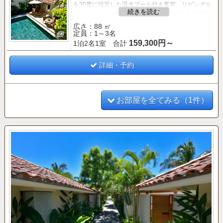
を30度に設定した温水プール付き客室。
リビングル
ームとベッドルームを2棟に分けたヴィラタイプでゆ
ったりとお過ごしいただけます。
広さ：88 ㎡
定員：1～3名
【クラブサービス
のご案内】
159,300円～
1泊2名1室 合計
■「バー＆ラウンジ」 利用■
○ティータイム（14:00～16:00）
○アペリティフタイム（17:00～19:00）
詳細・予約
お部屋を全てみる（1件）