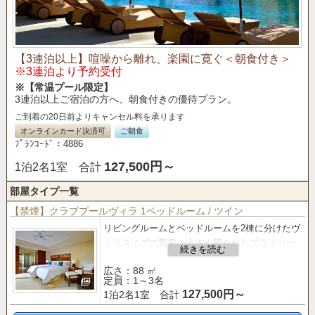
【3連泊以上】喧噪から離れ、楽園に寛ぐ＜朝食付き＞
※3連泊より予約受付
※【常温プール限定】
3連泊以上ご宿泊の方へ、朝食付きの優待プラン。
ご到着の20日前よりキャンセル料を承ります
オンラインカード決済可
ご朝食
ﾌﾟﾗﾝｺｰﾄﾞ：4886
127,500円～
1泊2名1室 合計
部屋タイプ一覧
【禁煙】クラブプールヴィラ 1ベッドルーム / ツイン
リビングルームとベッドルームを2棟に分けたヴ
ィラタイプの客室。
大きく開かれたプライベー
トプールに88㎡のゆったりとした広さと、光と
広さ：88 ㎡
風が通り抜けるオープンエアな空間が魅力。
定員：1～3名
127,500円～
1泊2名1室 合計
【クラブサービス
のご案内】
■「バー＆ラウンジ」 利用■