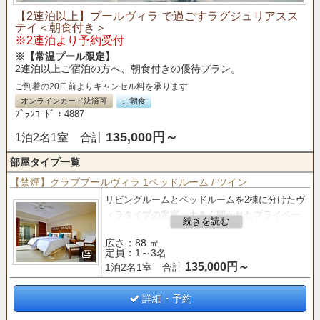
【2連泊以上】プールヴィラ で過ごすラグジュリアスス
テイ＜朝食付き＞
※2連泊より予約受付
※【常温プール限定】
2連泊以上ご宿泊の方へ、朝食付きの優待プラン。
ご到着の20日前よりキャンセル料を承ります
オンラインカード決済可
ご朝食
ﾌﾟﾗﾝｺｰﾄﾞ：4887
135,000円～
1泊2名1室 合計
部屋タイプ一覧
【禁煙】クラブプールヴィラ 1ベッドルーム / ツイン
リビングルームとベッドルームを2棟に分けたヴ
ィラタイプの客室。
大きく開かれたプライベー
トプールに88㎡のゆったりとした広さと、光と
広さ：88 ㎡
風が通り抜けるオープンエアな空間が魅力。
定員：1～3名
135,000円～
1泊2名1室 合計
【クラブサービス
のご案内】
■「バー＆ラウンジ」 利用■
○ティータイム（14:00～16:00）
詳細・予約
○アペリティフタイム（17:00～19:00）