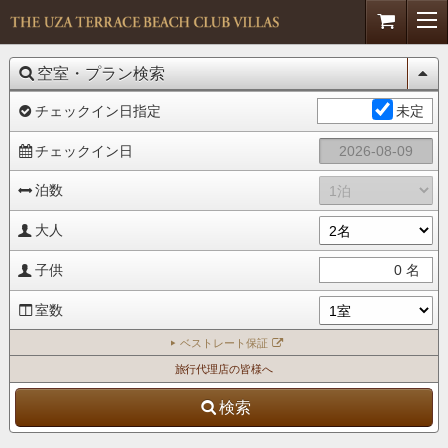
空室・プラン検索
チェックイン日指定
未定
チェックイン日
泊数
大人
子供
0
名
室数
ベストレート保証
旅行代理店の皆様へ
検索