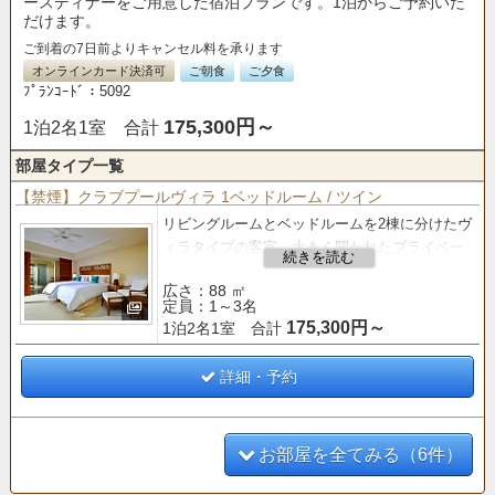
ースディナーをご用意した宿泊プランです。1泊からご予約いた
だけます。
ご到着の7日前よりキャンセル料を承ります
オンラインカード決済可
ご朝食
ご夕食
ﾌﾟﾗﾝｺｰﾄﾞ：5092
175,300円～
1泊2名1室 合計
部屋タイプ一覧
【禁煙】クラブプールヴィラ 1ベッドルーム / ツイン
リビングルームとベッドルームを2棟に分けたヴ
ィラタイプの客室。
大きく開かれたプライベー
トプールに88㎡のゆったりとした広さと、光と
広さ：88 ㎡
風が通り抜けるオープンエアな空間が魅力。
定員：1～3名
175,300円～
1泊2名1室 合計
【クラブサービス
のご案内】
■「バー＆ラウンジ」 利用■
○ティータイム（14:00～16:00）
詳細・予約
○アペリティフタイム（17:00～19:00）
お部屋を全てみる（6件）