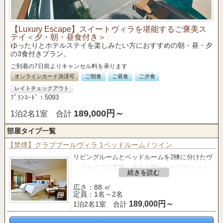
【Luxury Escape】スイートヴィラを堪能するご褒美ス
テイ＜夕・朝・昼食付き＞
ゆったりとホテルステイを楽しみたい方におすすめの朝・昼・夕
の3食付きプラン。
ご到着の7日前よりキャンセル料を承ります
オンラインカード決済可
ご朝食
ご昼食
ご夕食
レイトチェックアウト
ﾌﾟﾗﾝｺｰﾄﾞ：5093
189,000円～
1泊2名1室 合計
部屋タイプ一覧
【禁煙】クラブプールヴィラ 1ベッドルーム / ツイン
リビングルームとベッドルームを2棟に分けたヴ
ィラタイプの客室。
大きく開かれたプライベー
トプールに88㎡のゆったりとした広さと、光と
広さ：88 ㎡
風が通り抜けるオープンエアな空間が魅力。
定員：1名～2名
189,000円～
1泊2名1室 合計
【クラブサービス
のご案内】
■「バー＆ラウンジ」 利用■