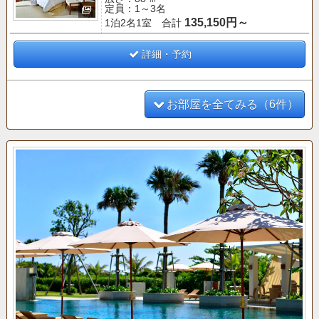
風が通り抜けるオープンエアな空間が魅力。
定員：1～3名
135,150円～
1泊2名1室 合計
【クラブサービス
のご案内】
■「バー＆ラウンジ」 利用■
○ティータイム（14:00～16:00）
詳細・予約
○アペリティフタイム（17:00～19:00）
お部屋を全てみる（6件）