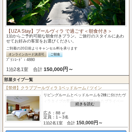
【UZA Stay】プールヴィラ で過ごす＜朝食付き＞
1泊からご予約可能な朝食付きプラン。ご旅行のスタイルにあわ
せてお好みの客室をお選びください。
ご到着の20日前よりキャンセル料を承ります
オンラインカード決済可
ご朝食
ﾌﾟﾗﾝｺｰﾄﾞ：4880
150,000円～
1泊2名1室 合計
部屋タイプ一覧
【禁煙】クラブプールヴィラ 1ベッドルーム / ツイン
リビングルームとベッドルームを2棟に分けたヴ
ィラタイプの客室。
大きく開かれたプライベー
トプールに88㎡のゆったりとした広さと、光と
広さ：88 ㎡
風が通り抜けるオープンエアな空間が魅力。
定員：1～3名
150,000円～
1泊2名1室 合計
【クラブサービス
のご案内】
■「バー＆ラウンジ」 利用■