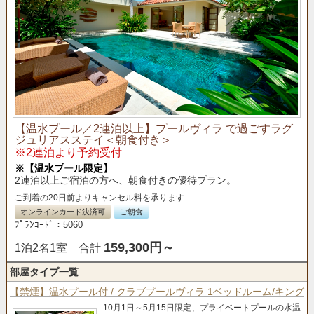
【温水プール／2連泊以上】プールヴィラ で過ごすラグ
ジュリアスステイ＜朝食付き＞
※2連泊より予約受付
※【温水プール限定】
2連泊以上ご宿泊の方へ、朝食付きの優待プラン。
ご到着の20日前よりキャンセル料を承ります
オンラインカード決済可
ご朝食
ﾌﾟﾗﾝｺｰﾄﾞ：5060
159,300円～
1泊2名1室 合計
部屋タイプ一覧
【禁煙】温水プール付 / クラブプールヴィラ 1ベッドルーム/キング
10月1日～5月15日限定、
プライベートプールの水温