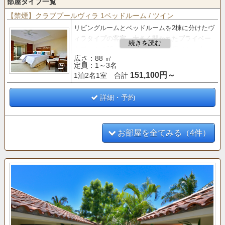
部屋タイプ一覧
【禁煙】クラブプールヴィラ 1ベッドルーム / ツイン
リビングルームとベッドルームを2棟に分けたヴ
ィラタイプの客室。
大きく開かれたプライベー
トプールに88㎡のゆったりとした広さと、光と
広さ：88 ㎡
風が通り抜けるオープンエアな空間が魅力。
定員：1～3名
151,100円～
1泊2名1室 合計
【クラブサービス
のご案内】
■「バー＆ラウンジ」 利用■
○ティータイム（14:00～16:00）
詳細・予約
○アペリティフタイム（17:00～19:00）
お部屋を全てみる（4件）