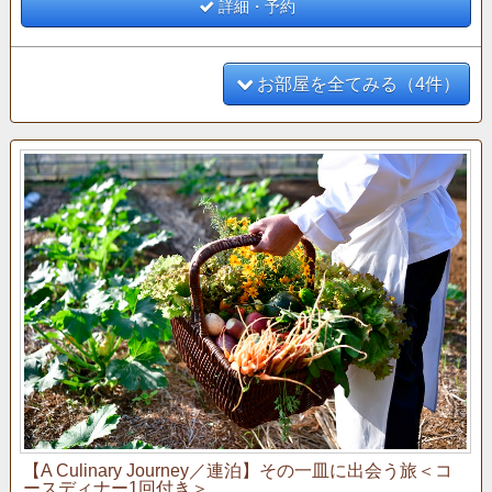
○ティータイム（14:00～16:00）
詳細・予約
○アペリティフタイム（17:00～19:00）
お部屋を全てみる（4件）
【A Culinary Journey／連泊】その一皿に出会う旅＜コ
ースディナー1回付き＞