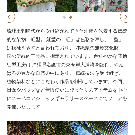
1
2
prev
next
琉球王朝時代から受け継がれてきた沖縄を代表する伝統
的な染物、紅型。 紅型の「紅」は色彩を表し、「型」
は模様を表すと言われており、 沖縄県の無形文化財、
国の伝統的工芸品に指定されています。色鮮やかな藤﨑
紅型工房は 沖縄県名護市の東海岸大浦湾を臨む、やん
ばるの豊かな自然の中にあり、 伝統技法を受け継ぎ、
植物染料などにこだわり作品を制作しています。今回、
日傘やバッグなど普段使いにぴったりのアイテムを中心
にスーベニアショップギャラリースペースにてフェアを
開催いたします。