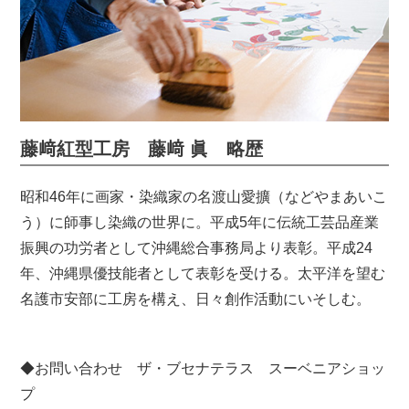
藤﨑紅型工房 藤﨑 眞 略歴
昭和46年に画家・染織家の名渡山愛擴（などやまあいこ
う）に師事し染織の世界に。平成5年に伝統工芸品産業
振興の功労者として沖縄総合事務局より表彰。平成24
年、沖縄県優技能者として表彰を受ける。太平洋を望む
名護市安部に工房を構え、日々創作活動にいそしむ。
◆お問い合わせ ザ・ブセナテラス スーベニアショッ
プ