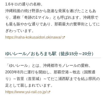
1.6キロの通りの名称。
沖縄戦後の焼け野原から急速な発展を遂げたこともあ
り、通称「奇跡の1マイル」とも呼ばれます。沖縄県で
も最も賑やかな通りであり、那覇最大の繁華街としてに
ぎわっています。
https://naha-kokusaidori.okinawa/
ゆいレール／おもろまち駅（徒歩15分～20分）
「ゆいレール」とは、沖縄都市モノレールの愛称。
2003年8月に運行を開始し、那覇空港～牧志（国際通
り）～首里（首里城）～てだこ浦西駅までを結ぶ県民の
足として親しまれています。
https://www.yui-rail.co.jp/