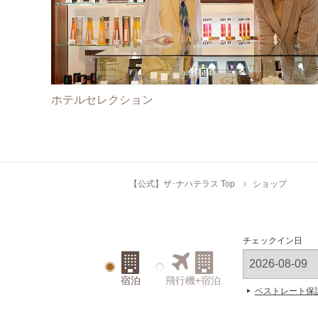
ホテルセレクション
【公式】ザ･ナハテラス Top
ショップ
チェックイン日
宿泊
飛行機+宿泊
ベストレート保