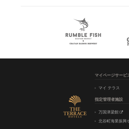
マイページサービ
マイ テラス
指定管理者施設
万国津梁館
北谷町海業振興