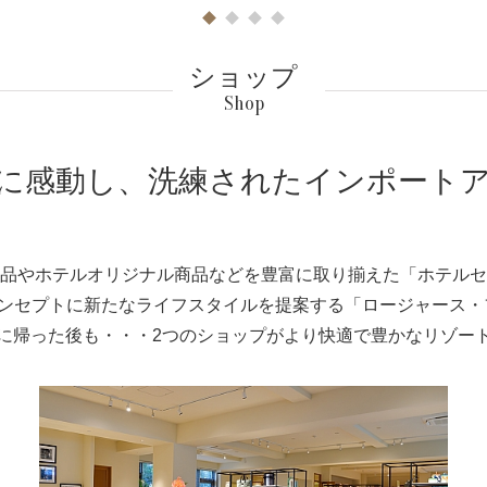
1
2
3
4
ショップ
Shop
に感動し、
洗練された
インポート
品やホテルオリジナル商品などを豊富に取り揃えた「ホテルセ
コンセプトに新たなライフスタイルを提案する「ロージャース
に帰った後も・・・2つのショップがより快適で豊かなリゾー