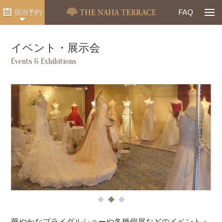
Togg
FAQ
宿泊予約
イベント・展示会
Events & Exhibitions
1
2
3
華やかなブライダルショーや各種個展などのイベント・