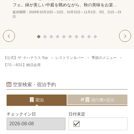
フェ。緑が美しい中庭を眺めながら、秋の美味をお楽し
みください。
提供期間：2026年10月10日～12日、10月31日～11月1日、3日、21日～23
日
1
2
3
4
5
6
7
8
9
10
prev
next
【公式】ザ･ナハテラス Top
レストラン＆バー
季節のメニュー
【7/1～8/31】納涼会席
空室検索・宿泊予約
宿泊
飛行機+宿泊
チェックイン日
日付未定