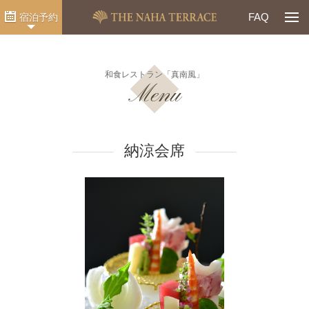
Togg
FAQ
宿泊予約
和食レストラン「真南風」
Menu
納涼会席