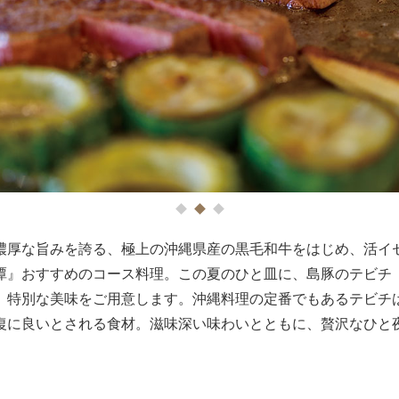
1
2
3
濃厚な旨みを誇る、極上の沖縄県産の黒毛和牛をはじめ、活イ
潭』おすすめのコース料理。この夏のひと皿に、島豚のテビチ
、特別な美味をご用意します。沖縄料理の定番でもあるテビチ
復に良いとされる食材。滋味深い味わいとともに、贅沢なひと