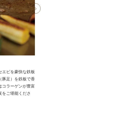
next
セエビを豪快な鉄板
（豚足）を鉄板で香
はコラーゲンが豊富
夜をご堪能くださ