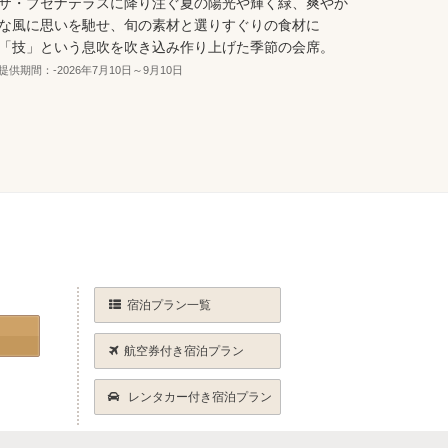
ザ・ブセナテラスに降り注ぐ夏の陽光や輝く緑、爽やか
な風に思いを馳せ、旬の素材と選りすぐりの食材に
ブセナ
「技」という息吹を吹き込み作り上げた季節の会席。
ィッシ
れたシ
提供期間：-2026年7月10日～9月10日
ヤベー
提供期間
ラエテ
宿泊プラン一覧
航空券付き宿泊プラン
レンタカー付き宿泊プラン