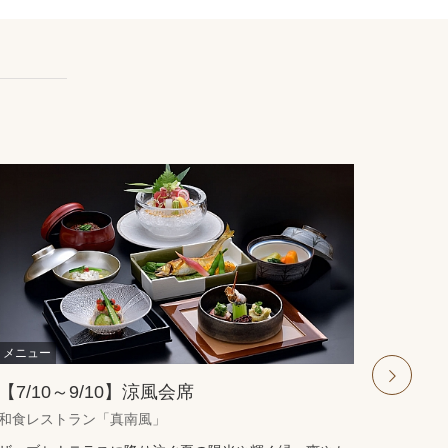
【7/10～9/10】涼風会席
シー
ュ」
next
和食レストラン「真南風」
シーフ