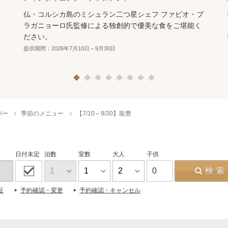
仏・コルシカ島のミシュラン二つ星シェフ ファビオ・ブ
ラガニョーロ氏監修による独創的で優美な食をご堪能く
ださい。
提供期間：2026年7月10日～9月30日
1
2
3
4
5
6
7
8
バー
季節のメニュー
【7/10～9/30】龍豊
日付未定
泊数
室数
大人
子供
0
検索
証
予約確認・変更
予約確認・キャンセル