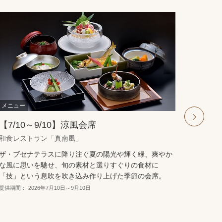
【7/10～9/10】涼風会席
シー
ュ」
next
和食レストラン「真南風」
シーフ
ザ・ブセナテラスに降り注ぐ夏の陽光や輝く緑、爽やか
な風に思いを馳せ、旬の素材と選りすぐりの食材に
ブセナ
「技」という息吹を吹き込み作り上げた季節の会席。
ィッシ
れたシ
提供期間：-2026年7月10日～9月10日
ヤベー
提供期間
ラエテ