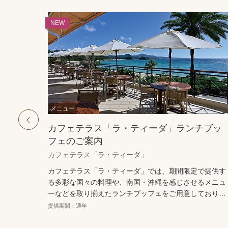
カフェテラス「ラ・ティーダ」ランチブッ
フェのご案内
prev
カフェテラス「ラ・ティーダ」
カフェテラス「ラ・ティーダ」では、期間限定で提供す
る多彩な国々の料理や、南国・沖縄を感じさせるメニュ
ーなどを取り揃えたランチブッフェをご用意しておりま
す。
提供期間：通年