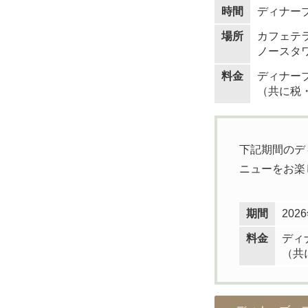
時間
ディナーブ
場所
カフェテ
ノースタワ
料金
ディナーブ
（共に税
下記期間のデ
ニューをお楽
期間
20
料金
ディナ
（共