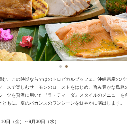
1
2
弾む、この時期ならではのトロピカルブッフェ。沖縄県産のパ
ソースで楽しむサーモンのローストをはじめ、旨み豊かな島豚
ルーツを贅沢に用いた『ラ・ティーダ』スタイルのメニューを
とともに、夏のバカンスのワンシーンを鮮やかに演出します。
7月10日（金）～9月30日（水）