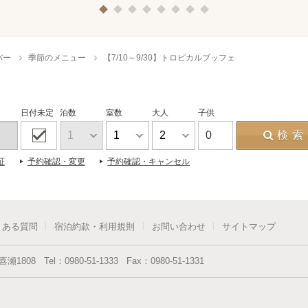
1
2
3
4
5
6
7
8
バー
季節のメニュー
【7/10～9/30】トロピカルブッフェ
日付未定
泊数
室数
大人
子供
0
検索
証
予約確認・変更
予約確認・キャンセル
くある質問
宿泊約款・利用規則
お問い合わせ
サイトマップ
喜瀬1808
Tel：
0980-51-1333
Fax：
0980-51-1331