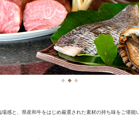
1
2
3
臨場感と、県産和牛をはじめ厳選された素材の持ち味をご堪能