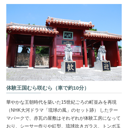
体験王国むら咲むら（車で約10分）
華やかな王朝時代を築いた15世紀ごろの町並みを再現
（NHK大河ドラマ「琉球の風」のセット跡） したテー
マパークで、赤瓦の屋敷はそれぞれが体験工房になって
おり、シーサー作りや紅型、琉球吹きガラス、トンボ玉