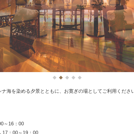
1
2
3
4
5
シナ海を染める夕景とともに、お寛ぎの場としてご利用くださ
0～16：00
7：00～19：00