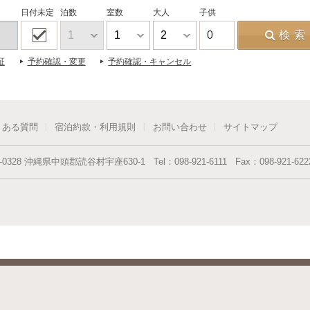
日付未定
泊数
室数
大人
子供
0
検索
証
予約確認・変更
予約確認・キャンセル
くある質問
宿泊約款・利用規則
お問い合わせ
サイトマップ
-0328
沖縄県
中頭郡読谷村
宇座630-1
Tel：
098-921-6111
Fax：
098-921-622