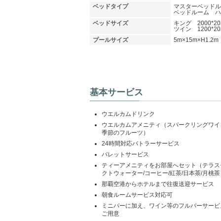
ベッドタイプ
マスターベッドル
ベッドルーム ハ
ベッドサイズ
キング 2000*2
ツイン 1200*2
プールサイズ
5m×15m×H1.
基本サービス
ウエルカムドリンク
ウエルカムアメニティ（スパークリングワイ
季節のフルーツ）
24時間対応バトラーサービス
バレットサービス
ティーアメニティをお部屋へセット（テラス
クトウォーター/コーヒー/紅茶/日本茶/月桃茶
那覇空港からホテルまで往復送迎サービス
朝食ルームサービス対応可
ミニバーに加え、ワイン等のフルバーサービ
ご用意