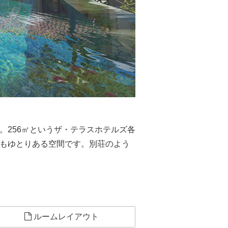
。256㎡というザ・テラスホテルズ各
にもゆとりある空間です。別荘のよう
ルームレイアウト