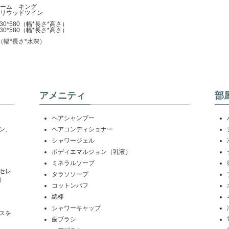
ーム キング
リウッドツイン
030*580（幅*長さ*高さ）
030*580（幅*長さ*高さ）
2m（幅*長さ*水深）
アメニティ
部
ヘアシャンプー
ン、
ヘアコンディショナー
シャワージェル
ボディエマルジョン（乳液）
ミネラルソープ
セレ
タラソソープ
）
コットンパフ
綿棒
シャワーキャップ
スを
歯ブラシ