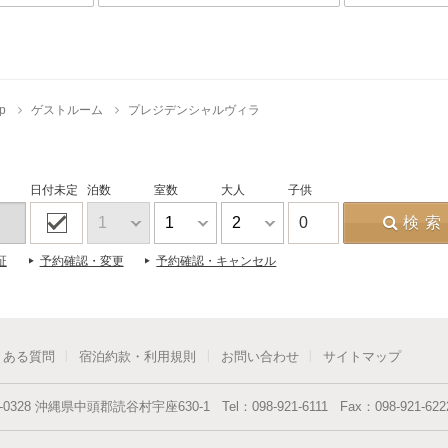
p
ゲストルーム
プレジデンシャルヴィラ
日付未定
泊数
室数
大人
子供
0
検索
証
予約確認・変更
予約確認・キャンセル
くある質問
宿泊約款・利用規則
お問い合わせ
サイトマップ
-0328
沖縄県
中頭郡読谷村
宇座630-1
Tel：
098-921-6111
Fax：
098-921-622