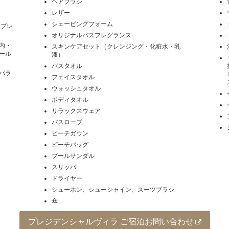
ヘアブラシ
レザー
シェービングフォーム
フプレ
オリジナルバスフレグランス
内・
スキンケアセット（クレンジング・化粧水・乳
ール
液）
バスタオル
パラ
フェイスタオル
ウォッシュタオル
ボディタオル
リラックスウェア
バスローブ
ビーチガウン
ビーチバッグ
プールサンダル
スリッパ
ドライヤー
シューホン、シューシャイン、スーツブラシ
傘
プレジデンシャルヴィラ ご宿泊お問い合わせ