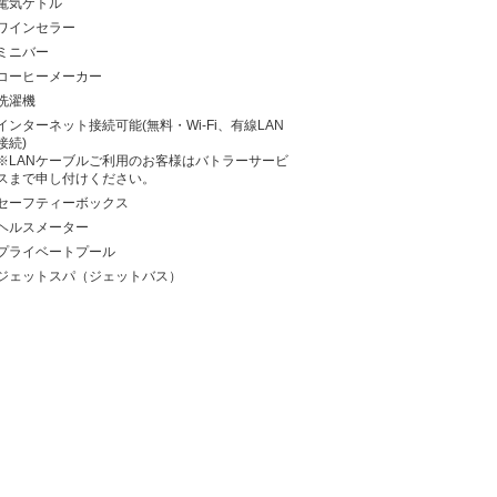
電気ケトル
ワインセラー
ミニバー
コーヒーメーカー
洗濯機
インターネット接続可能(無料・Wi-Fi、有線LAN
接続)
※LANケーブルご利用のお客様はバトラーサービ
スまで申し付けください。
セーフティーボックス
ヘルスメーター
プライベートプール
ジェットスパ（ジェットバス）