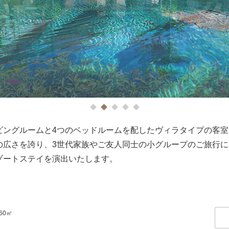
1
2
3
4
5
ングルームと4つのベッドルームを配したヴィラタイプの客室
の広さを誇り、3世代家族やご友人同士の小グループのご旅行
ゾートステイを演出いたします。
60㎡