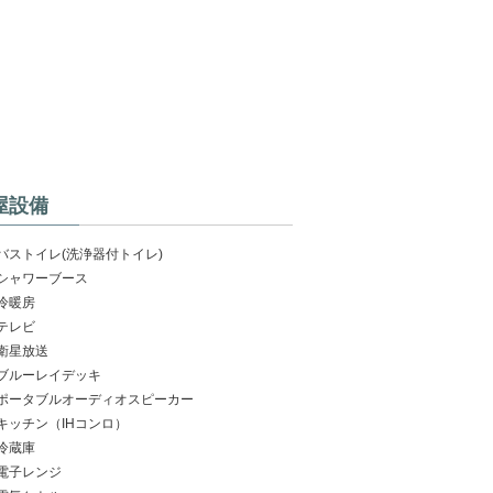
屋設備
バストイレ(洗浄器付トイレ)
シャワーブース
冷暖房
テレビ
衛星放送
ブルーレイデッキ
ポータブルオーディオスピーカー
キッチン（IHコンロ）
冷蔵庫
電子レンジ