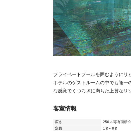
プライベートプールを囲むようにリビ
ホテルのゲストルームの中でも随一
な感覚でくつろぎに満ちた上質なリ
客室情報
広さ
256㎡/専有面積 9
定員
1名～8名