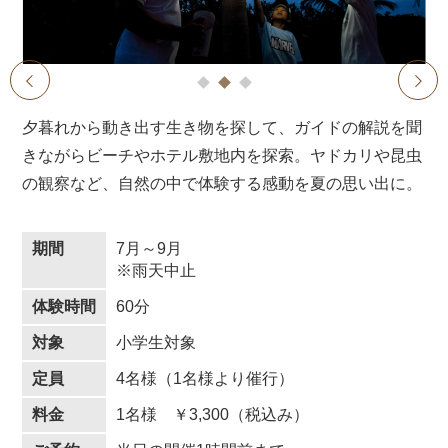
1
2
3
prev
next
夕暮れから動き出す生き物を探して、ガイドの解説を聞
きながらビーチやホテル敷地内を探索。ヤドカリや昆虫
の観察など、自然の中で体験する感動を夏の思い出に。
期間
7月～9月
※雨天中止
体験時間
60分
対象
小学生対象
定員
4名様（1名様より催行）
料金
1名様 ￥3,300（税込み）