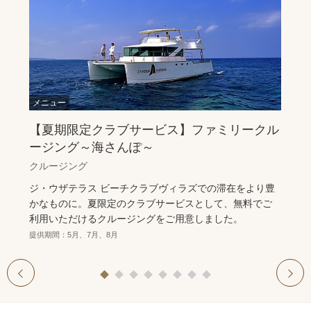
【夏期限定クラブサービス】ファミリークル
ージング～海さんぽ～
クルージング
ジ・ウザテラス ビーチクラブヴィラズでの滞在をより豊
かなものに。夏限定のクラブサービスとして、無料でご
利用いただけるクルージングをご用意しました。
提供期間：5月、7月、8月
1
2
3
4
5
6
7
8
prev
next