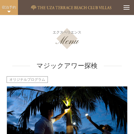
Togg
宿泊予約
エクスペリエンス
Menu
マジックアワー探検
オリジナルプログラム