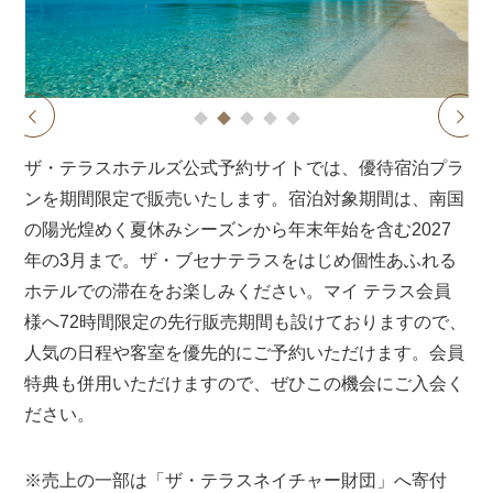
1
2
3
4
5
prev
next
ザ・テラスホテルズ公式予約サイトでは、優待宿泊プラ
ンを期間限定で販売いたします。宿泊対象期間は、南国
の陽光煌めく夏休みシーズンから年末年始を含む2027
年の3月まで。ザ・ブセナテラスをはじめ個性あふれる
ホテルでの滞在をお楽しみください。マイ テラス会員
様へ72時間限定の先行販売期間も設けておりますので、
人気の日程や客室を優先的にご予約いただけます。会員
特典も併用いただけますので、ぜひこの機会にご入会く
ださい。
※売上の一部は「ザ・テラスネイチャー財団」へ寄付